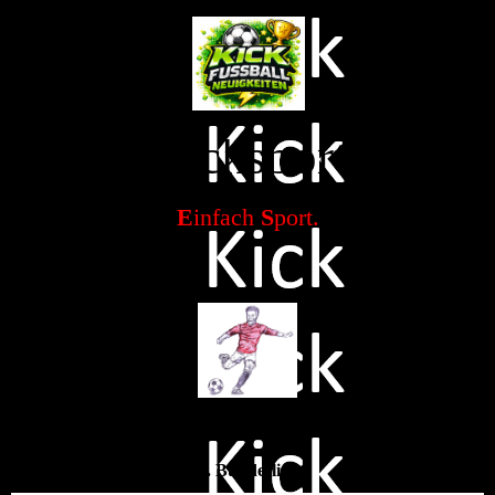
Kicksport
E
infach
S
port.
1. Bundesliga