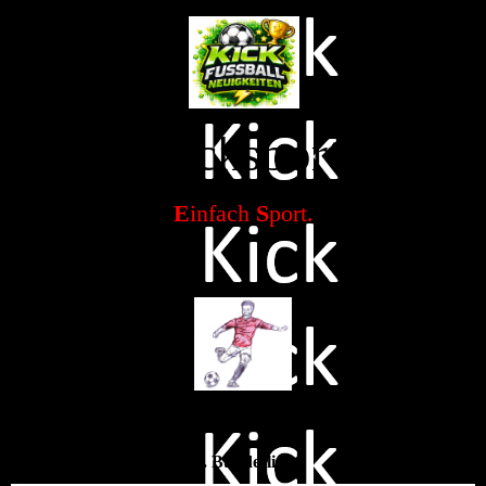
Kicksport
E
infach
S
port.
1. Bundesliga