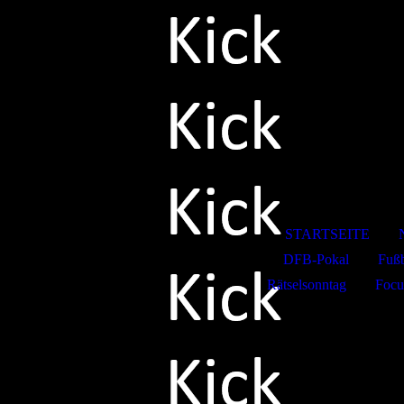
Kicksport
STARTSEITE
DFB-Pokal
Fußb
Rätselsonntag
Focu