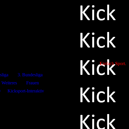
E
infach
S
port.
sliga
3. Bundesliga
Weiteres
Frauen
Kicksport-Interaktiv