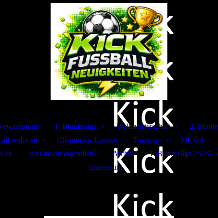
Newszentrale
1. Bundesliga
Weltmeisterschaft
2. Bunde
all weltweit
Champions-League
Transfers
MUGA
s on
Was macht eigentlich?
Archiv
1. Bundesliga 25/26
Impressum