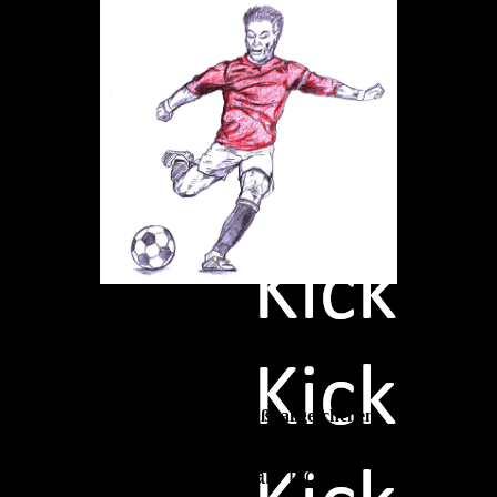
Internationales Fußballgeschehen
er Bundesliga. Dann seit ihr hier genau richtig ange
internationale Ligen.