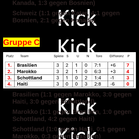
Kanada, 1:3 gegen Bosnien)
Schweiz (1:1 gegen Katar, 4:1 gegen
Bosnien, 2:1 gegen Kanada)
Gruppe C
Brasilien (1:1 gegen Marokko, 3:0 gegen
Haiti, 3:0 gegen Schottland)
Marokko (1:1 gegen Brasilien, 1:0 gegen
Schottland, 4:2 gegen Haiti)
Schottland (1:0 gegen Haiti, 0:1 gegen
Marokko, 0:3 gegen Brasilien)