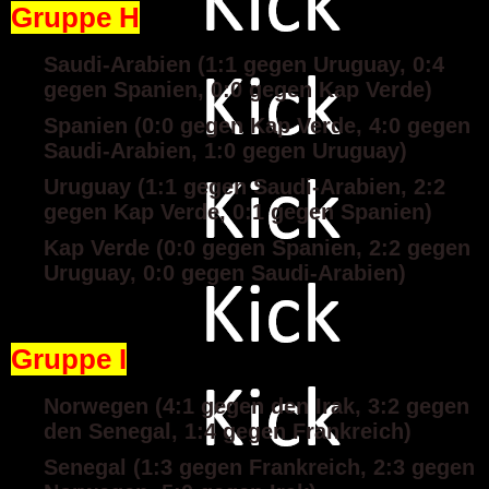
Gruppe H
Saudi-Arabien (1:1 gegen Uruguay, 0:4
gegen Spanien, 0:0 gegen Kap Verde)
Spanien (0:0 gegen Kap Verde, 4:0 gegen
Saudi-Arabien, 1:0 gegen Uruguay)
Uruguay (1:1 gegen Saudi-Arabien, 2:2
gegen Kap Verde, 0:1 gegen Spanien)
Kap Verde (0:0 gegen Spanien, 2:2 gegen
Uruguay, 0:0 gegen Saudi-Arabien)
Gruppe I
Norwegen (4:1 gegen den Irak, 3:2 gegen
den Senegal, 1:4 gegen Frankreich)
Senegal (1:3 gegen Frankreich, 2:3 gegen