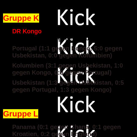
Gruppe K
DR Kongo
(1:1 gegen Portugal, 0:1 gegen
Kolumbien, 3:1 gegen Usbekistan)
Portugal (1:1 gegen Kongo, 5:0 gegen
Usbekistan, 0:0 gegen Kolumbien)
Kolumbien (3:1 gegen Usbekistan, 1:0
gegen Kongo, 0:0 gegen Portugal)
Usbekistan (1:3 gegen Usbekistan, 0:5
gegen Portugal, 1:3 gegen Kongo)
Gruppe L
Panama (0:1 gegen Ghana, 0:1 gegen
Kroatien, 0:2 gegen England)