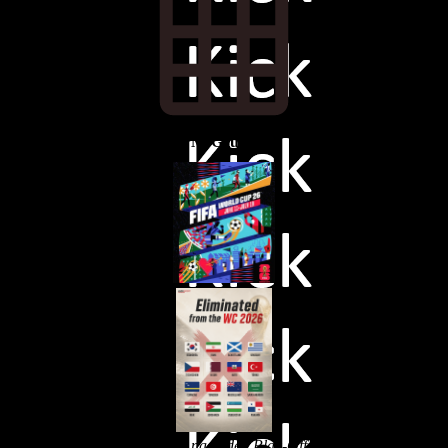
WM-Gruppen
In rot die Mannschaften, die nach den Play-Offs dazugestoßen sind.