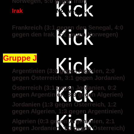
Norwegen, 5:0 gegen Irak)
Irak
(1:4 gegen Norwegen, 0:4 gegen
Frankreich, 0:5 gegen den Senegal)
Frankreich (3:1 gegen den Senegal, 4:0
gegen den Irak, 4:1 gegen Norwegen)
Gruppe J
Argentinien (3:0 gegen Algerien, 2:0
gegen Österreich, 3:1 gegen Jordanien)
Österreich (3:1 gegen Jordanien, 0:2
gegen Argentinien, 3:3 gegen Algerien)
Jordanien (1:3 gegen Österreich, 1:2
gegen Algerien, 1:3 gegen Argentinien)
Algerien (0:3 gegen Argentinien, 2:1
gegen Jordanien, 3:3 gegen Österreich)