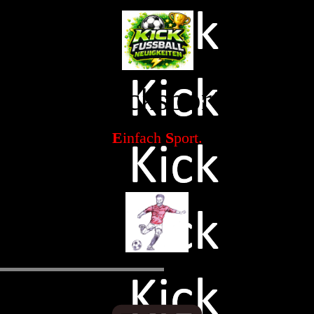
Kicksport
E
infach
S
port.