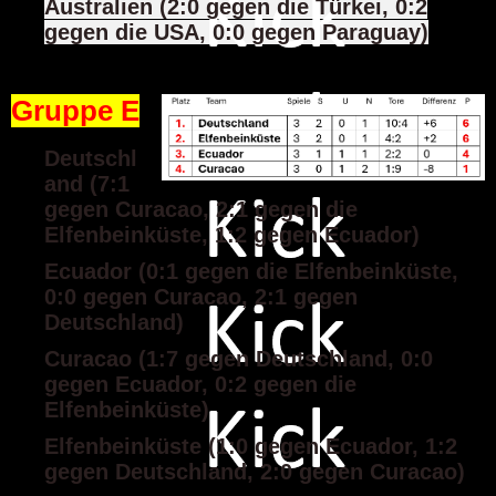
Australien (2:0 gegen die Türkei, 0:2
gegen die USA, 0:0 gegen Paraguay)
Gruppe E
Deutschl
and (7:1
gegen Curacao, 2:1 gegen die
Elfenbeinküste, 1:2 gegen Ecuador)
Ecuador (0:1 gegen die Elfenbeinküste,
0:0 gegen Curacao, 2:1 gegen
Deutschland)
Curacao (1:7 gegen Deutschland, 0:0
gegen Ecuador, 0:2 gegen die
Elfenbeinküste)
Elfenbeinküste (1:0 gegen Ecuador, 1:2
gegen Deutschland, 2:0 gegen Curacao)