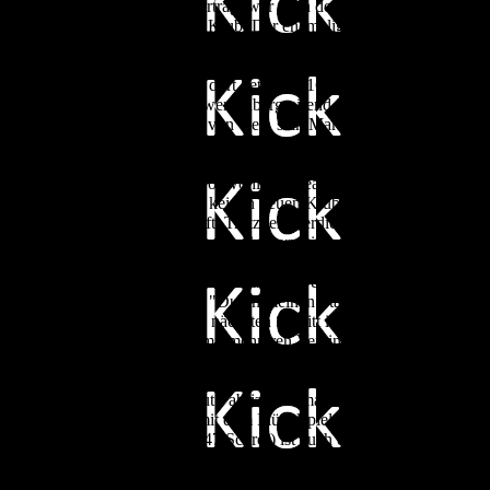
Chelsea unter Vertrag, war nach dem Ende der dreieinhalb
Leihe) nun ohne Klub. Der ehemaligen englischen Nationa
wurde zwischenzeitlich Union Berlin angeboten, doch wie 
richtiges Angebot gab es nie. Zumal Union auch nichts m
Dezember 2019, dort betrug er 160 Millionen (!). War auch
gelangen wettbewerbsübergreifend in allen Pflichtspielen f
aber aktuell weit von weg, sein Marktwert ist mittlerweile 
im Kader, obwohl er einer der Top-Verdiener war, was bei 
keine glückliche und erfolgreiche Zeit, bei Arsenal ging e
aus dem Urlaub, obwohl Chelsea vollen Spielbetrieb hatte
gehen, fand aber keinen neuen Klub und dümpelte daher r
ersten Mannschaft. Trotzdem verdiente er super viel (19,
Rotterdam, muss er logischerweise auf Gehalt verzichten
die Meldung, mit "Here we Go". Dann kam auch die offiz
Sterling Rotterdams Coach und ehemaliger Stürmer Robin
Engländer sagte: "Durch meinen Status als ablösefreier Spi
Möglichkeit, den nächsten Schritt in meiner Karriere gut 
genommen und mit mehreren Vereinen und ihren Trainern 
überglücklich, sprach davon, dass es fantastisch sei, nach
von Sterling verpflichten zu können. Er ist sicher, dass d
zu erreichen. Laut Fabrizio Romano hat sich der Tabellen
1., Eindhoven) mit dem Flügelspieler auf einen Vertrag 
Nationalspieler (47 Scorer) ist auch ein Startelfkandidat, 
19) und den 24-Jährigen Hadj Moussa. Etwas Erfahrung s
Sterling on masse. Zumal zumindest Sliti auch nicht überp