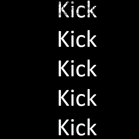
Sterling muss Feyenoord helfen, den Champions-League 
Charakter hat der Deal etwas wie Dzeko zu S04. Ob Sterl
auf einem anderen Blatt geschrieben.
LW, 12.02.2026