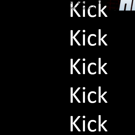
Platz 2 gegen Nijmegen und Co. zu verteidigen. Vom
ing aber genauso performt wie der Bosne, das steht