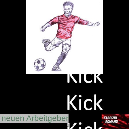
d neuen Arbeitgeber
Klub gefunden. Der 31-Jährige, zuletzt beim FC