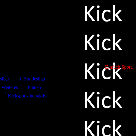
E
infach
S
port.
sliga
3. Bundesliga
Weiteres
Frauen
Kicksport-Interaktiv