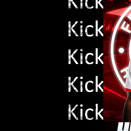
 Jahre bei Chelsea (zwischendurch eine Saison per
lspieler, der viermal die Premier League gewann,
Horst Heldt verriet, war es nur ein Vorschlag, ein
ehr machen wollte. Sein höchster Marktwert war im
 seine beste Saison der Karriere (19/20), ihm
ür City (52 Partien) 42 Torbeteiligungen. Da ist er
bei fünf Millionen. Bei Chelsea war er zuletzt nicht
den Blues was heißt. Generell erlebte er bei Chelsea
s ihm nicht anders. Zuletzt kursierten Bilder von ihm
. Nach seiner Leihe zu Arsenal sollte er im Sommer
um beim PL-Klub, trainierte gesondert von der
5 Mio. im Jahr!!) .Bei seinem neuen Klub, Feyenoord
. Wie gewohnt vermeldete Fabrizio Romano als erstes
ielle Meldung des Vereins. Anscheinend war für
 van Persie ein ausschlaggebender Grund. Der
eler hatte ich zum ersten Mal seit langer Zeit die
durchdacht zu machen. Ich habe mir dafür Zeit
gesprochen." Auch van Persie zeigte sich
 der Transferperiode einen Spieler mit dem Kaliber
er 31-Jährige Feyenoord helfen würde, ihre Saisonziele
zweite (zur Wahrheit gehört auch: 17 Punkte hinterm
bis zum Sommer geeinigt. Der 82-maligen
auf den Flügeln hat Feyenoord ein junges Talent (Sliti;
chadet also Rotterdam nicht. Und Erfahrung hat
erformt, nach 14 Spielen gelang ihm erst ein Tor.