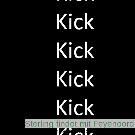
Niederlande
Sterling findet mit Feyenoor
Der zuletzt vereinslose Raheem Sterling hat einen neuen 