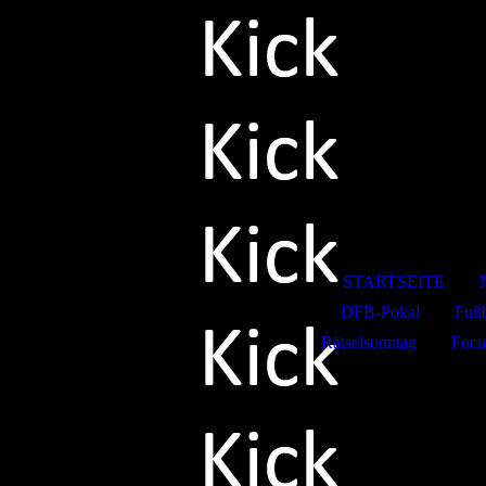
Kicksport
STARTSEITE
DFB-Pokal
Fußb
Rätselsonntag
Focu