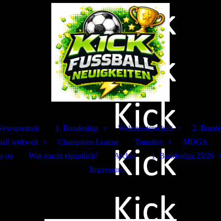
Newszentrale
1. Bundesliga
Weltmeisterschaft
2. Bunde
all weltweit
Champions-League
Transfers
MUGA
s on
Was macht eigentlich?
Archiv
1. Bundesliga 25/26
Impressum