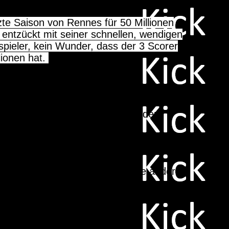
zte Saison von Rennes für 50 Millionen
 entzückt mit seiner schnellen, wendigen
spieler, kein Wunder, dass der 3 Scorer
lionen hat.
auch er blass, erst recht letzte Saison.
 komplett abgetaucht. Doué ist der
Wochen. Im Sommer schrieb Yamal mehr
lingham. Kein schlechtes Jahr, die anderen
cksichtigung von Kick.
Tick besser.