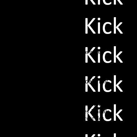
acho. Der ehemalige Frankfurter etablierte
alten. Mit 24 Jahren spielt er wie ein alter
pions-League Titel.
ittlerweile als einer der besten auf seiner
ensivarbeit gepaart mit offensiven Stärken.
bestritten das Nation-League Finale gegen
nd geschlagen, an einer Wahl zum TOTY
es bringt er sowohl offensiv als defensiv
ig Scorerpunkte.
Kaderqualität nicht so leicht ist. Raphinha
 Rang vier schaffte. Er galt letztes Jahr als
n 23 Scorern 2025), wodurch er trotz des
y, in der CL wurde.