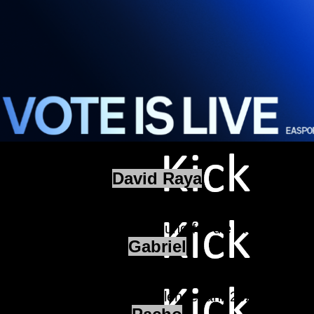
David Raya
s. Letzte Saison kassierten die Gunners nur 34 Tor
r auch diese Saison am wenigsten in der PL hinter
n Topwert und eine Bestätigung für die starke Defe
Gabriel
wart Anteil an der starken Defensive, sondern auc
es Jahr mit abgezockten Defensivvorstellungen, ab
u Nutze und erzielte im Kalenderjahr 2025 in allen