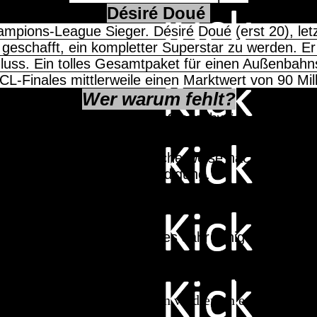
Désiré Doué
mpions-League Sieger. Désiré Doué (erst 20), let
eschafft, ein kompletter Superstar zu werden. Er
luss. Ein tolles Gesamtpaket für einen Außenbahn
L-Finales mittlerweile einen Marktwert von 90 Mil
Wer warum fehlt?
e am Fließband, doch wenn City schwächelte, wurde 
 einen Tick mehr verdient.
nner, verdient, doch komischerweise nach der Wahl
Kick daher eine extra Würdigung.
ter. Auf eine Galavorstellung folgten schwache 
für Barca erzielte.
torgefährlich, wurde es dieses Jahr ruhiger um Bel
hr.
uffälliger. Da das ganze Jahr zählt bekam er keine Berü
leicht besser, auch die anderen verdienten es sich einen 