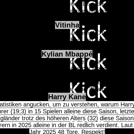
er des deutschen Rekordmeisters. Doch dieses Jahr kon
h lieferte. 11 Scorerpunkte konnte er im vergangenen 
weikampf und stellte die viel zitierte "Kimmich Mentali
Vitinha
 Vitinha. Vor 3-4 Jahren, damals beim FC Porto, noch re
 PSG. Der Portugiese ist der Kopf und Koordinator im S
acht seine Tore. Dadurch sieht man ihn öfters das Haar
Kylian Mbappé
ihm gar nicht mehr. Doch dieses Jahr hat er gefühl
werben (inkl. Klub-WM), und das nur diese Saison.
ngen für Klub und Nationalmannschaft, das trotz kürz
beim Interkontinental Cup (1;1), 5 bei der Copa del 
 Supercopa). Also ganz klar eine "Pflichtwahl" bei
Harry Kane
tatistiken angucken, um zu verstehen, warum Harr
orer (19;3) in 15 Spielen alleine diese Saison, let
ngländer trotz des höheren Alters (32) diese Saison
rn in 2025 alleine in der BL redlich verdient. Lau
Jahr 2025 48 Tore. Respekt!