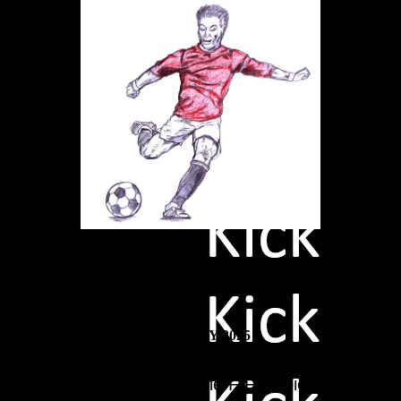
Das TOTY 2025
ie Wahl zum Team of the Year statt. Hier werden d
er, zum anderen können die FIFA-Spieler die Spiel