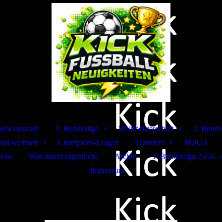
Newszentrale
1. Bundesliga
Weltmeisterschaft
2. Bunde
all weltweit
Champions-League
Transfers
MUGA
s on
Was macht eigentlich?
Archiv
1. Bundesliga 25/26
Impressum