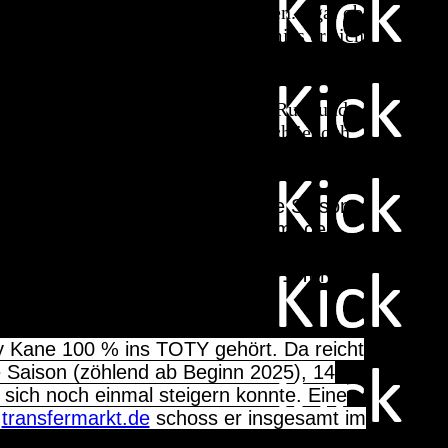
nte er noch eine Schippe drauflegen. Egal ob
Kalenderjahr sammeln. Zudem schmiss er sich
ty" eindrucksvoll unter Beweis.
lativ unbekannt, ist er nun neben Ruiz und
piel der Hauptstädter, schaltet sich jedoch
band durch die Luft schwingen.
t nochmal zugelegt. Allein diese Saison.
 Zählt man alles zusammen, kommt der
erer Ausfälle. (44 in der La Liga (39;5),
Rey (4;1), 1 Tor in der Klub WM, 1 Tor im
m Team of the Year.
y Kane 100 % ins TOTY gehört. Da reicht
zte Saison (zöhlend ab Beginn 2025), 14
 sich noch einmal steigern konnte. Eine
t
transfermarkt.de
schoss er insgesamt im