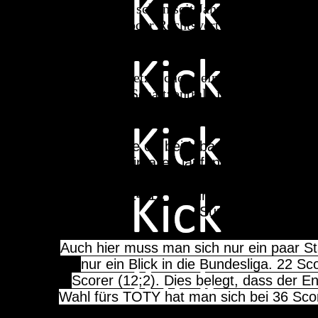
Kimmich ist schon seit Jahren Leistungsträg
als Sechser oder Rechtsverteidiger, Kimmic
voll rein, fightete in jedem Z
Legendär jetzt schon sein Haarband-Jubel.
Neves die Schaltzentrale im Mittelfeld von
trotzdem auch vorne ein und m
Man dachte oft bei Mbappé, es geht bei 
35 Tore in allen laufenden Klubwett
Franzose in 2025 auf 81 (!) Torbeteiligu
15 in CL (14;1), 12 für Natio (7; 5), 2 
Supercup, 1 Tor im
Auch hier muss man sich nur ein paar S
nur ein Blick in die Bundesliga. 22 Sc
Scorer (12;2). Dies belegt, dass der E
Wahl fürs TOTY hat man sich bei 36 Score