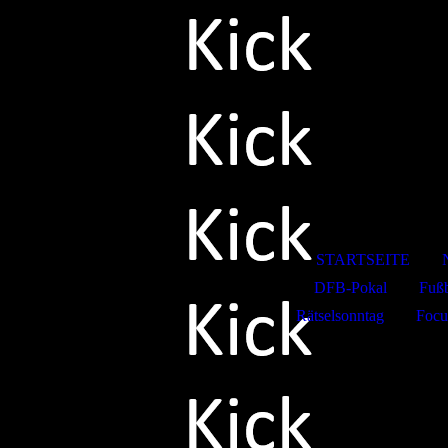
Kicksport
STARTSEITE
DFB-Pokal
Fußb
Rätselsonntag
Focu