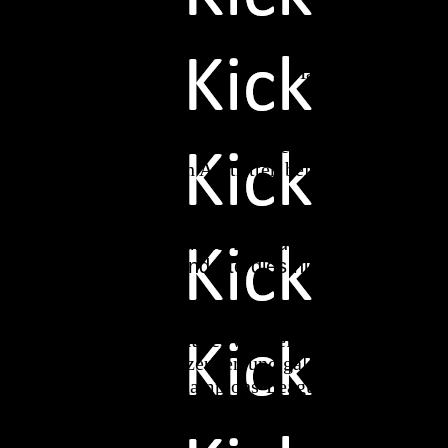
Zu den Leistungsträgern bei PSG zählen ni
sich in seiner ersten Saison zum absoluten 
Hase, souverän und
Ein eben nicht genannter Führungsspieler v
Position. Der Portugiese gilt als einer de
Neben den Auftritten bei PSG konnte er a
Im Champions-League Finale wurde er 
von Kick änderte dies nichts. Der Nieder
Qualitäten mit,
Der Brasilianer war definitiv der Spieler 
konnte überzeugen und galt lange als Ballon 
Mister Champions-League, insgesamt gela
Halbfinals Aussche