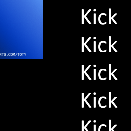
e, die wenigsten in der Premier League.
 sich greifen musste. 14 Gegentore nach
nsive von Arsenal.
h seine Vorderleute. Unteranderem der
er auch in der Offensive. Er machte sich
 Wettwerben stolze acht Tore.