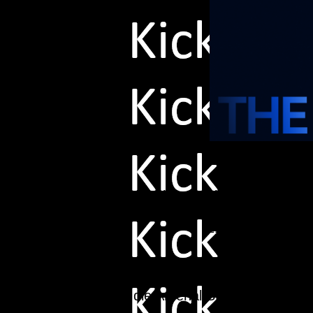
Arsenal stellt einer der besten Europa
Großen Anteil daran hat David Raya, de
21 Spielen ist ei
Natürlich hat aber nicht nur der Tor
Brasilianer Gabriel. Er überzeugte dies
die Arsenal Standardstärke z