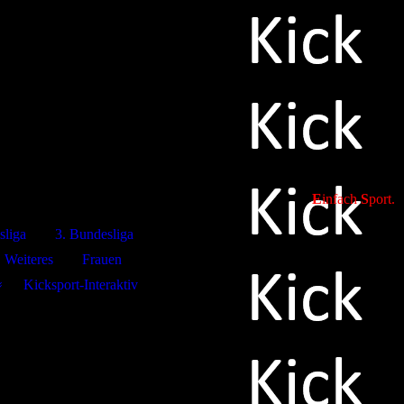
E
infach
S
port.
sliga
3. Bundesliga
Weiteres
Frauen
Kicksport-Interaktiv