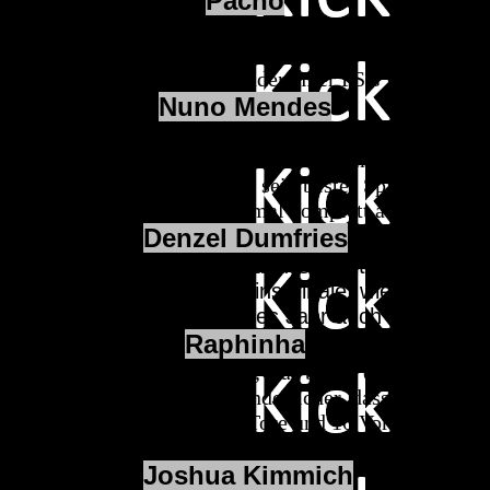
Pacho
cht nur Dembele, Doue und Co., sondern auch Willian P
Stammspieler und konnte diese Form auch diese Saison h
 routiniert. So führte unteranderem er PSG zum Cham
Nuno Mendes
on PSG ist Nuno Mendes. Der Linksverteidiger gilt nun m
r Senkrechtstarter dieses Jahres, durch seine starke Def
uch bei Portugal überzeugen, sein bestes Spiel 2025 un
Spanien, wo er Lamine Yamal komplett abmeldete.
Denzel Dumfries
zwar von Pacho, Mendes und Co. mit Inter Maila
länder führte die Italiener ins Finale, wie bei Mend
 dadurch sammelte er letztes Jahr auch sehr fleiß
Raphinha
des Jahres beim FC Barcelona, was bei so ein gehobener 
d´or Kandidat, umso verwunderlicher, dass er es nur auf
ngen ihm in 14 Spielen 13 Tore und 10 Vorlagen (14 vo
iden Top Scorer und Top Torjöger, geteilt mit Guirass
Joshua Kimmich