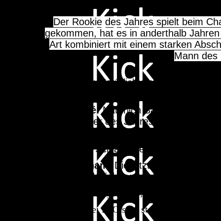
Der Rookie des Jahres spielt beim Cha
gekommen, hat es in anderthalb Jahren g
Art kombiniert mit einem starken Absch
Mann des C
Haaland
: Natürlich diese Saison Tor
Mbappé, Doué und Kane haben sich es
Dembelé:
Natürlich Ballon d´or Gewi
Newcomer des Jahres und kriegt von 
Yamal
: Zu schwankig war der Youngs
negative Schlagzeilen als das er Tore 
Bellingham
: Die letzten Jahre sehr 
Mittelfeldspieler verdienen es aber me
Diaz
: Bei Bayern top, bei Liverpool una
Neves
: Bei PSG sehr stark, Vitinha aber 